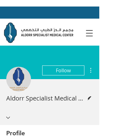
More actions
Follow
Writer
Aldorr Specialist Medical Center
Profile