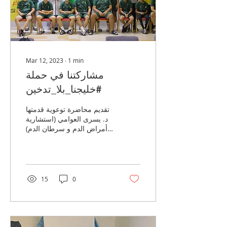
Mar 12, 2023
∙
1
min
مشاركتنا في حملة
#خليجنا_بلا_تدخين
تقديم محاضرة توعوية قدمتها
د. يسرى العوامي (استشارية
أمراض الدم و سرطان الدم)
عن "التدخين عادة أم مرض؟"
في حملة #خليجنا_بلا_تدخين
والتي...
15
0