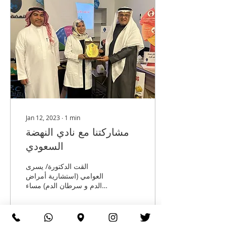
Jan 12, 2023
∙
1
min
مشاركتنا مع نادي النهضة
السعودي
القت الدكتورة/ يسرى
العوامي (استشارية أمراض
الدم و سرطان الدم) مساء
يوم الثلاثاء الموافق 10 يناير
2023 في نادي النهضة
السعودي محاضرة عن...