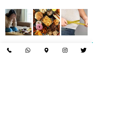
اذا كنت تعتقد انك او احد من 
اقربائك قد يكون مصابا بمشكلة 
"افراط الأكل القهري"، بامكانك 
التواصل معنا لحجز مواعيد على 
920013045 مع اخصائية التغذية 
العلاجية\ نوال عبدالجبار كذلك 
يمكنكم عمل موعد مع قسم العلاج 
النفسي و السلوكي