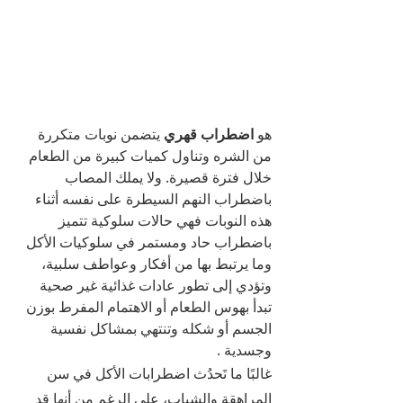
هو 
اضطراب قهري
 يتضمن نوبات متكررة 
من الشره وتناول كميات كبيرة من الطعام 
خلال فترة قصيرة. ولا يملك المصاب 
باضطراب النهم السيطرة على نفسه أثناء 
هذه النوبات فهي حالات سلوكية تتميز 
باضطراب حاد ومستمر في سلوكيات الأكل 
وما يرتبط بها من أفكار وعواطف سلبية، 
وتؤدي إلى تطور عادات غذائية غير صحية 
تبدأ بهوس الطعام أو الاهتمام المفرط بوزن 
الجسم أو شكله وتنتهي بمشاكل نفسية 
وجسدية .
غالبًا ما تَحدُث اضطرابات الأكل في سن 
المراهقة والشباب، على الرغم من أنها قد 