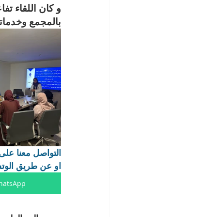
و كان اللقاء تف
بالمجمع وخدماته
التواصل معنا على 20013045
او عن طريق الوتساب عل
hatsApp