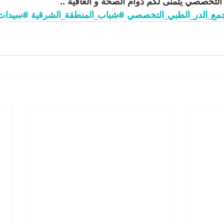
التخصصي يتمنى لكم دوام الصحة و العافية ..
ع_الدر_الطبي_التخصصي
#شباب_المنطقة_الشرقية
#سيدات